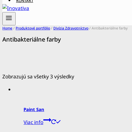
KONTAKT
Home
/
Produktové portfólio
/
Divízia Zdravotníctvo
/
Antibakteriálne farby
Antibakteriálne farby
Zobrazujú sa všetky 3 výsledky
Paint San
Viac info