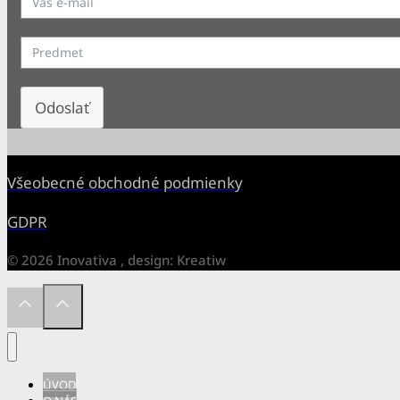
Odoslať
Všeobecné obchodné podmienky
GDPR
© 2026 Inovativa , design: Kreatiw
ÚVOD