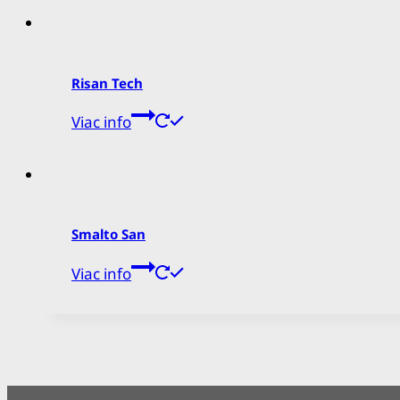
Risan Tech
Viac info
Smalto San
Viac info