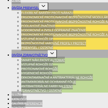
O NÁS
Expand
DIVÍZIA PRIEMYSEL
child
FLEXIBILNÉ BARIÉRY PROTI NÁRAZU
menu
ERGONOMICKÉ PROTIÚNAVOVÉ BEZPEČNOSTNÉ MODULÁRN
ERGONOMICKÉ PROTIÚNAVOVÉ BEZPEČNOSTNÉ ROHOŽE RA
PODLAHOVÉ ZNAČENIE
VODOROVNÉ A ZVISLÉ DOPRAVNÉ ZNAČENIE
ERGONOMICKÉ PROTIÚNAVOVÉ BEZPEČNOSTNÉ ROHOŽE A
VSTUPNÉ ROHOŽE DP
BEZPEČNOSTNÉ VAROVNÉ PROFILY PROTECT
PRIEMYSEL / OSTATNÉ
Expand
DIVÍZIA ZDRAVOTNÍCTVO
child
SMART NÁVLEKOVÝ AUTOMAT
menu
VSTUPNÉ ROHOŽE DZ
PROTIÚNAVOVÉ ROHOŽE
HYGIENICKÉ ROHOŽE
DEKONTAMINAČNÉ A ANTIBAKTERIÁLNE ROHOŽE
ANTIMIKROBIÁLNE OCHRANNÉ FÓLIE
ANTIBAKTERIÁLNE FARBY NA STENY
ZDRAVOTNÍCTVO / OSTATNÉ
SLUŽBY
KATALÓGY
GALÉRIE/REFERENCIE
KONTAKT