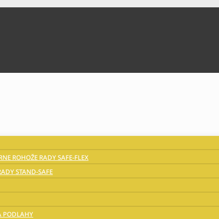
NE ROHOŽE RADY SAFE-FLEX
ADY STAND-SAFE
A PODLAHY