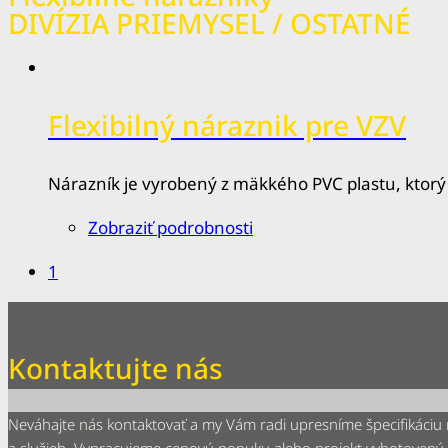
DIVÍZIA PRIEMYSEL / OSTATNÉ
Flexibilný náraznik pre VZV
Nárazník je vyrobený z mäkkého PVC plastu, ktorý 
Zobraziť podrobnosti
1
Kontaktujte nás
Neváhajte nás kontaktovať a my Vám radi upresníme špecifikáciu