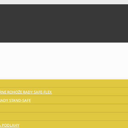
NE ROHOŽE RADY SAFE-FLEX
ADY STAND-SAFE
A PODLAHY