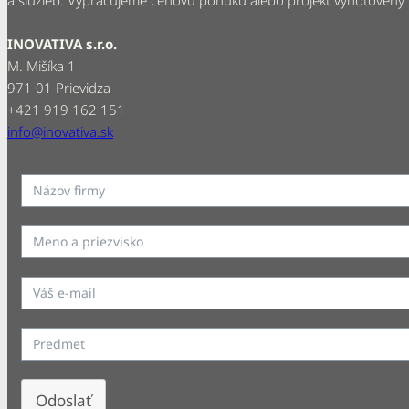
a služieb. Vypracujeme cenovú ponuku alebo projekt vyhotovený
INOVATIVA s.r.o.
M. Mišíka 1
971 01 Prievidza
+421 919 162 151
info@inovativa.sk
Odoslať