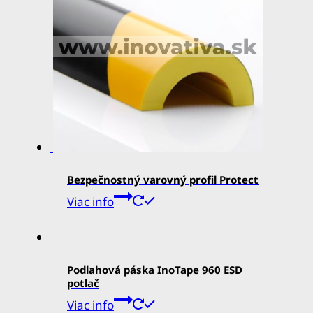
Bezpečnostný varovný profil Protect
Viac info
Podlahová páska InoTape 960 ESD
potlač
Viac info