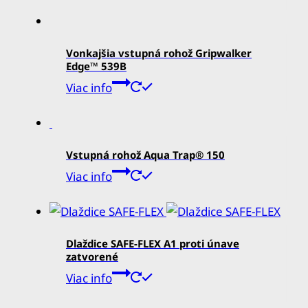
Vonkajšia vstupná rohož Gripwalker
Edge™ 539B
Viac info
Vstupná rohož Aqua Trap® 150
Viac info
Dlaždice SAFE-FLEX A1 proti únave
zatvorené
Viac info