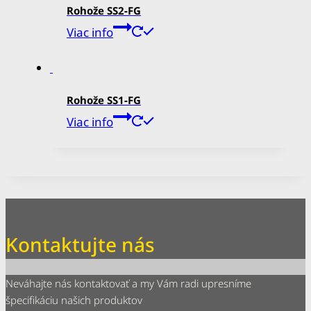
Rohože SS2-FG
Viac info
Rohože SS1-FG
Viac info
Kontaktujte nás
Neváhajte nás kontaktovať a my Vám radi upresníme
špecifikáciu našich produktov