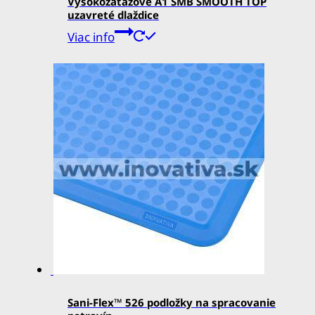
Vysokozáťažové A1 SMB SMOOTH TOP
uzavreté dlaždice
Viac info
Sani-Flex™ 526 podložky na spracovanie