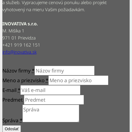
a služieb. Vypracujeme cenovú ponuku alebo projekt
vyhotovený na mieru Vašim požiadavkám.
INOVATIVA s.r.o.
M. Mišíka 1
971 01 Prievidza
+421 919 162 151
info@inovativa.sk
Názov firmy
*
Meno a priezvisko
*
E-mail
*
Predmet
Správa
*
Odoslať