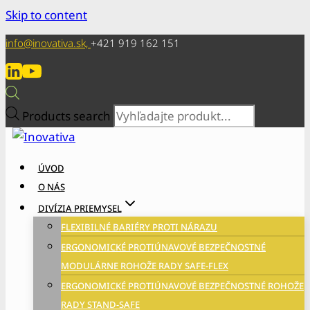
Skip to content
info@inovativa.sk,
+421 919 162 151
Products search
ÚVOD
O NÁS
DIVÍZIA PRIEMYSEL
FLEXIBILNÉ BARIÉRY PROTI NÁRAZU
ERGONOMICKÉ PROTIÚNAVOVÉ BEZPEČNOSTNÉ
MODULÁRNE ROHOŽE RADY SAFE-FLEX
ERGONOMICKÉ PROTIÚNAVOVÉ BEZPEČNOSTNÉ ROHOŽE
RADY STAND-SAFE