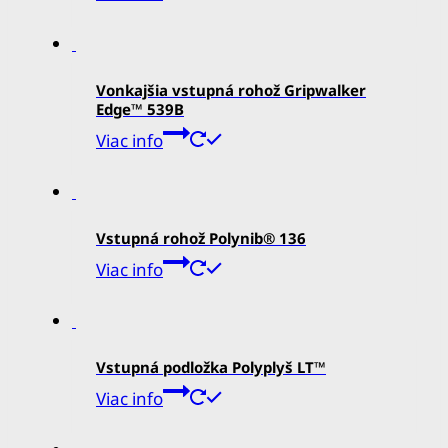
Vonkajšia vstupná rohož Gripwalker
Edge™ 539B
Viac info
Vstupná rohož Polynib® 136
Viac info
Vstupná podložka Polyplyš LT™
Viac info