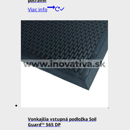
potravín
Viac info
Vonkajšia vstupná podložka Soil
Guard™ 565 DP