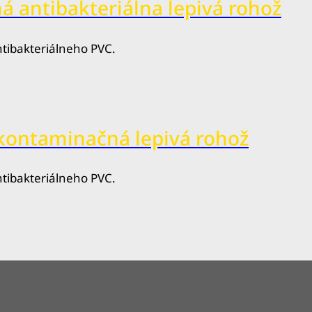
tibakteriálneho PVC.
ontaminačná lepivá rohož
tibakteriálneho PVC.