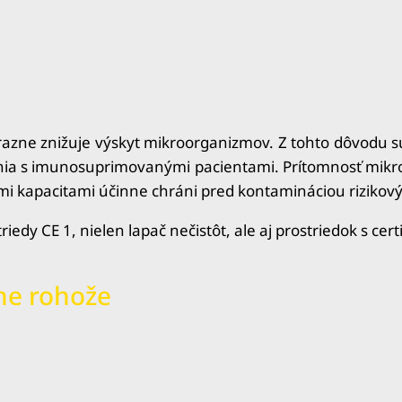
ýrazne znižuje výskyt mikroorganizmov. Z tohto dôvodu 
enia s imunosuprimovanými pacientami. Prítomnosť mikro
i kapacitami účinne chráni pred kontamináciou rizikovýc
edy CE 1, nielen lapač nečistôt, ale aj prostriedok s cer
ne rohože
antibakteriálna lepivá rohož