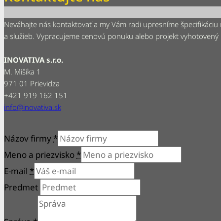
Neváhajte nás kontaktovať a my Vám radi upresníme špecifikáciu
a služieb. Vypracujeme cenovú ponuku alebo projekt vyhotovený
INOVATIVA s.r.o.
M. Mišíka 1
971 01 Prievidza
+421 919 162 151
info@inovativa.sk
Názov firmy
*
Meno a priezvisko
*
E-mail
*
Predmet
Správa
*