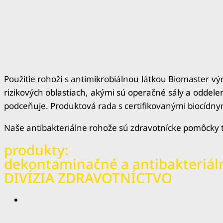
Použitie rohoží s antimikrobiálnou látkou Biomaster v
rizikových oblastiach, akými sú operačné sály a oddel
podceňuje. Produktová rada s certifikovanými biocídnym
Naše antibakteriálne rohože sú zdravotnícke pomôcky tri
produkty:
dekontaminačné a antibakteriál
DIVÍZIA ZDRAVOTNÍCTVO
Permanentná dekontaminačná 