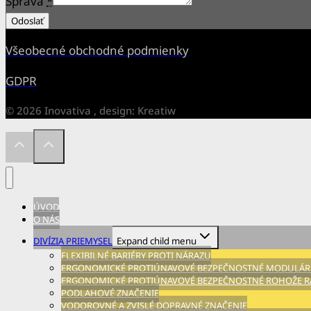
Odoslať
Všeobecné obchodné podmienky
GDPR
© 2026 Inovativa , design: Kreatiw
ÚVOD
O NÁS
DIVÍZIA PRIEMYSEL
Expand child menu
FLEXIBILNÉ BARIÉRY PROTI NÁRAZU
ERGONOMICKÉ PROTIÚNAVOVÉ BEZPEČNOSTNÉ MODULÁRN
ERGONOMICKÉ PROTIÚNAVOVÉ BEZPEČNOSTNÉ ROHOŽE RA
PODLAHOVÉ ZNAČENIE
VODOROVNÉ A ZVISLÉ DOPRAVNÉ ZNAČENIE
ERGONOMICKÉ PROTIÚNAVOVÉ BEZPEČNOSTNÉ ROHOŽE A