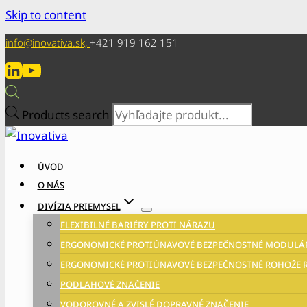
Skip to content
info@inovativa.sk,
+421 919 162 151
Products search
ÚVOD
O NÁS
DIVÍZIA PRIEMYSEL
FLEXIBILNÉ BARIÉRY PROTI NÁRAZU
ERGONOMICKÉ PROTIÚNAVOVÉ BEZPEČNOSTNÉ MODULÁR
ERGONOMICKÉ PROTIÚNAVOVÉ BEZPEČNOSTNÉ ROHOŽE R
PODLAHOVÉ ZNAČENIE
VODOROVNÉ A ZVISLÉ DOPRAVNÉ ZNAČENIE