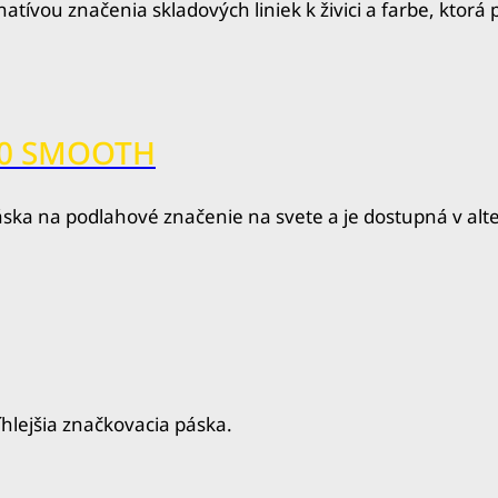
tívou značenia skladových liniek k živici a farbe, kto
300 SMOOTH
áska na podlahové značenie na svete a je dostupná v alte
íhlejšia značkovacia páska.