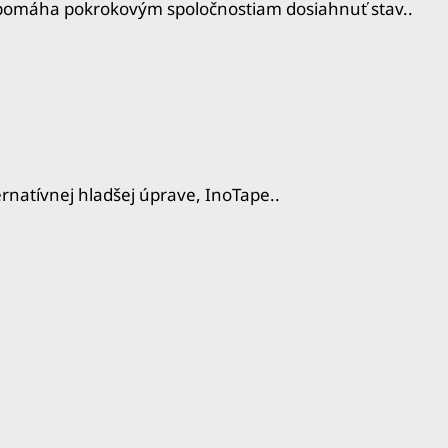
rá pomáha pokrokovým spoločnostiam dosiahnuť stav..
rnatívnej hladšej úprave, InoTape..