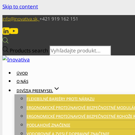
Skip to content
info@inovativa.sk,
+421 919 162 151
Products search
ÚVOD
O NÁS
DIVÍZIA PRIEMYSEL
FLEXIBILNÉ BARIÉRY PROTI NÁRAZU
ERGONOMICKÉ PROTIÚNAVOVÉ BEZPEČNOSTNÉ MODULÁR
ERGONOMICKÉ PROTIÚNAVOVÉ BEZPEČNOSTNÉ ROHOŽE R
PODLAHOVÉ ZNAČENIE
VODOROVNÉ A ZVISLÉ DOPRAVNÉ ZNAČENIE