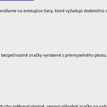
nášanie na existujúce čiary, ktoré vyžadujú dodatočnú 
 bezpečnostné značky vyrobené z priemyselného plastu.
ucho aplikovať vlastné, cenovo výhodné značky na vašom