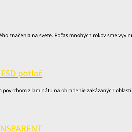
ho značenia na svete. Počas mnohých rokov sme vyvinul
 ESD potlač
m povrchom z laminátu na ohradenie zakázaných oblastí
RANSPARENT