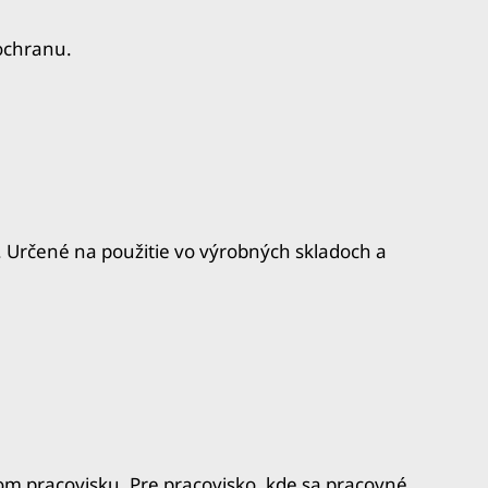
ochranu.
 Určené na použitie vo výrobných skladoch a
 pracovisku. Pre pracovisko, kde sa pracovné..