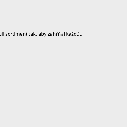
i sortiment tak, aby zahŕňal každú..
.