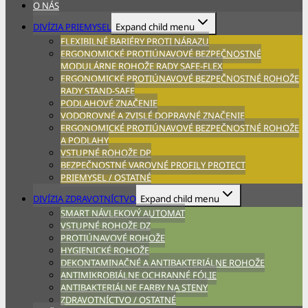
O NÁS
DIVÍZIA PRIEMYSEL
Expand child menu
FLEXIBILNÉ BARIÉRY PROTI NÁRAZU
ERGONOMICKÉ PROTIÚNAVOVÉ BEZPEČNOSTNÉ
MODULÁRNE ROHOŽE RADY SAFE-FLEX
ERGONOMICKÉ PROTIÚNAVOVÉ BEZPEČNOSTNÉ ROHOŽE
RADY STAND-SAFE
PODLAHOVÉ ZNAČENIE
VODOROVNÉ A ZVISLÉ DOPRAVNÉ ZNAČENIE
ERGONOMICKÉ PROTIÚNAVOVÉ BEZPEČNOSTNÉ ROHOŽE
A PODLAHY
VSTUPNÉ ROHOŽE DP
BEZPEČNOSTNÉ VAROVNÉ PROFILY PROTECT
PRIEMYSEL / OSTATNÉ
DIVÍZIA ZDRAVOTNÍCTVO
Expand child menu
SMART NÁVLEKOVÝ AUTOMAT
VSTUPNÉ ROHOŽE DZ
PROTIÚNAVOVÉ ROHOŽE
HYGIENICKÉ ROHOŽE
DEKONTAMINAČNÉ A ANTIBAKTERIÁLNE ROHOŽE
ANTIMIKROBIÁLNE OCHRANNÉ FÓLIE
ANTIBAKTERIÁLNE FARBY NA STENY
ZDRAVOTNÍCTVO / OSTATNÉ