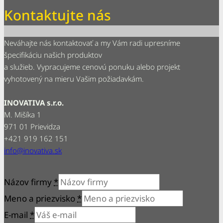
Kontaktujte nás
Neváhajte nás kontaktovať a my Vám radi upresníme
špecifikáciu našich produktov
a služieb. Vypracujeme cenovú ponuku alebo projekt
vyhotovený na mieru Vašim požiadavkám.
INOVATIVA s.r.o.
M. Mišíka 1
971 01 Prievidza
+421 919 162 151
info@inovativa.sk
Názov firmy
*
Meno a priezvisko
*
E-mail
*