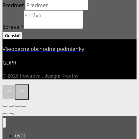
Predmet
Správa
*
Odoslať
Všeobecné obchodné podmienky
GDPR
© 2026 Inovativa , design: Kreatiw
ÚVOD