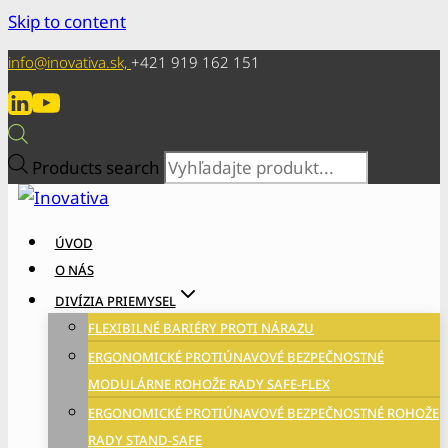
Skip to content
info@inovativa.sk,
+421 919 162 151
Products search
ÚVOD
O NÁS
DIVÍZIA PRIEMYSEL
FLEXIBILNÉ BARIÉRY PROTI NÁRAZU
ERGONOMICKÉ PROTIÚNAVOVÉ BEZPEČNOSTNÉ
MODULÁRNE ROHOŽE RADY SAFE-FLEX
ERGONOMICKÉ PROTIÚNAVOVÉ BEZPEČNOSTNÉ ROHOŽE
RADY STAND-SAFE