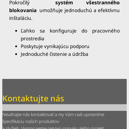
Pokročilý
systém všestranného
blokovania
umožňuje jednoduchú a efektívnu
inštaláciu.
Ľahko sa konfiguruje do pracovného
prostredia
Poskytuje vynikajúcu podporu
Jednoduché čistenie a údržba
Kontaktujte nás
Neváhajte nás kontaktovať a my Vám radi upresníme
špecifikáciu našich produktov
a služieb. Vypracujeme cenovú ponuku alebo projekt