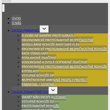
ÚVOD
O NÁS
Expand
DIVÍZIA PRIEMYSEL
child
FLEXIBILNÉ BARIÉRY PROTI NÁRAZU
menu
ERGONOMICKÉ PROTIÚNAVOVÉ BEZPEČNOSTNÉ
MODULÁRNE ROHOŽE RADY SAFE-FLEX
ERGONOMICKÉ PROTIÚNAVOVÉ BEZPEČNOSTNÉ ROHOŽE
RADY STAND-SAFE
PODLAHOVÉ ZNAČENIE
VODOROVNÉ A ZVISLÉ DOPRAVNÉ ZNAČENIE
ERGONOMICKÉ PROTIÚNAVOVÉ BEZPEČNOSTNÉ ROHOŽE
A PODLAHY
VSTUPNÉ ROHOŽE DP
BEZPEČNOSTNÉ VAROVNÉ PROFILY PROTECT
PRIEMYSEL / OSTATNÉ
Expand
DIVÍZIA ZDRAVOTNÍCTVO
child
SMART NÁVLEKOVÝ AUTOMAT
menu
VSTUPNÉ ROHOŽE DZ
PROTIÚNAVOVÉ ROHOŽE