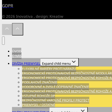
GDPR
© 2026 Inovativa , design: Kreatiw
ÚVOD
O NÁS
DIVÍZIA PRIEMYSEL
Expand child menu
FLEXIBILNÉ BARIÉRY PROTI NÁRAZU
ERGONOMICKÉ PROTIÚNAVOVÉ BEZPEČNOSTNÉ MODULÁRN
ERGONOMICKÉ PROTIÚNAVOVÉ BEZPEČNOSTNÉ ROHOŽE RA
PODLAHOVÉ ZNAČENIE
VODOROVNÉ A ZVISLÉ DOPRAVNÉ ZNAČENIE
ERGONOMICKÉ PROTIÚNAVOVÉ BEZPEČNOSTNÉ ROHOŽE A
VSTUPNÉ ROHOŽE DP
BEZPEČNOSTNÉ VAROVNÉ PROFILY PROTECT
PRIEMYSEL / OSTATNÉ