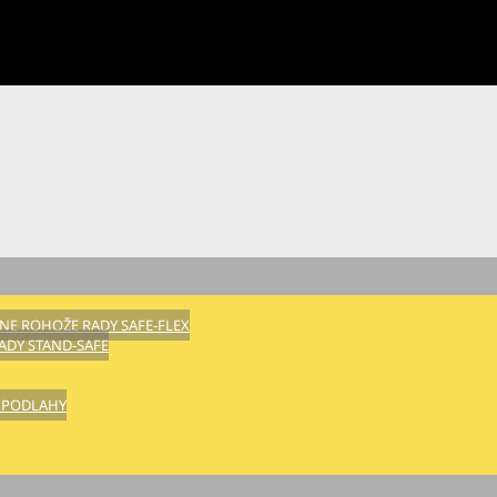
E ROHOŽE RADY SAFE-FLEX
DY STAND-SAFE
 PODLAHY