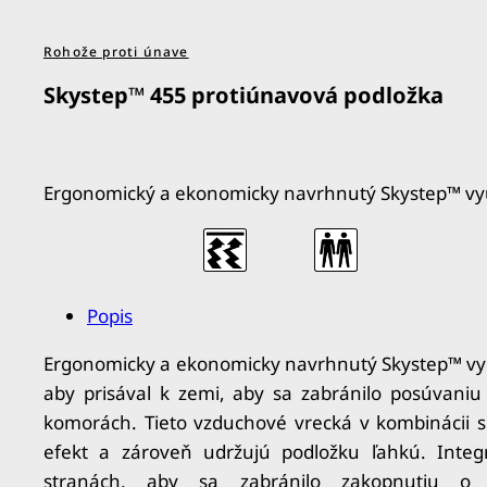
Rohože proti únave
Skystep™ 455 protiúnavová podložka
Ergonomický a ekonomicky navrhnutý Skystep™ vyu
Popis
Ergonomicky a ekonomicky navrhnutý Skystep™ vyu
aby prisával k zemi, aby sa zabránilo posúvaniu
komorách.
Tieto vzduchové vrecká v kombinácii 
efekt a zároveň udržujú podložku ľahkú.
Inte
stranách, aby sa zabránilo zakopnutiu o