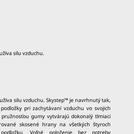
žíva silu vzduchu.
žíva silu vzduchu.
Skystep™ je navrhnutý tak,
 podložky pri zachytávaní vzduchu vo svojich
s pružnosťou gumy vytvárajú dokonalý tlmiaci
grované skosené hrany na všetkých štyroch
 podložku.
Voľné položenie bez potreby