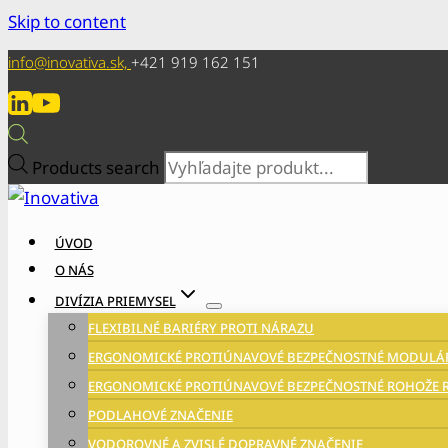
Skip to content
info@inovativa.sk,
+421 919 162 151
Products search
ÚVOD
O NÁS
DIVÍZIA PRIEMYSEL
FLEXIBILNÉ BARIÉRY PROTI NÁRAZU
ERGONOMICKÉ PROTIÚNAVOVÉ BEZPEČNOSTNÉ MODULÁR
ERGONOMICKÉ PROTIÚNAVOVÉ BEZPEČNOSTNÉ ROHOŽE R
PODLAHOVÉ ZNAČENIE
VODOROVNÉ A ZVISLÉ DOPRAVNÉ ZNAČENIE