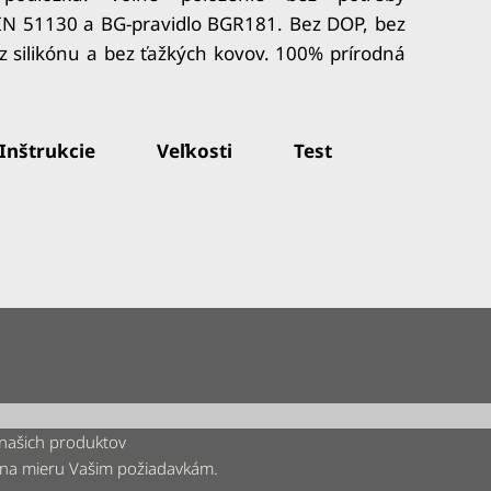
DIN 51130 a BG-pravidlo BGR181.
Bez DOP, bez
z silikónu a bez ťažkých kovov.
100% prírodná
Inštrukcie
Veľkosti
Test
 našich produktov
 na mieru Vašim požiadavkám.