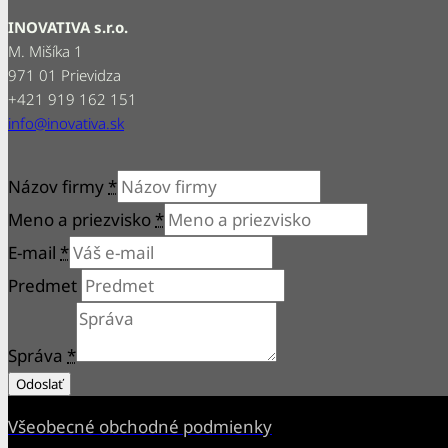
INOVATIVA s.r.o.
M. Mišíka 1
971 01 Prievidza
+421 919 162 151
info@inovativa.sk
Názov firmy
*
Meno a priezvisko
*
E-mail
*
Predmet
Správa
*
Odoslať
Všeobecné obchodné podmienky