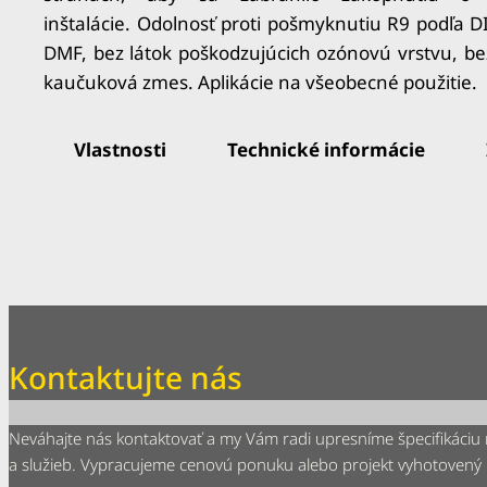
inštalácie.
Odolnosť proti pošmyknutiu R9 podľa 
DMF, bez látok poškodzujúcich ozónovú vrstvu, be
kaučuková zmes.
Aplikácie na všeobecné použitie.
Vlastnosti
Technické informácie
Kontaktujte nás
Neváhajte nás kontaktovať a my Vám radi upresníme špecifikáciu
a služieb. Vypracujeme cenovú ponuku alebo projekt vyhotovený