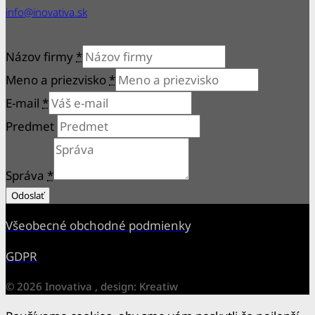
info@inovativa.sk
Názov firmy
*
Meno a priezvisko
*
E-mail
*
Predmet
Správa
*
Odoslať
Všeobecné obchodné podmienky
GDPR
© 2026 Inovativa , design: Kreatiw