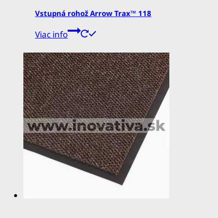
Vstupná rohož Arrow Trax™ 118
Viac info