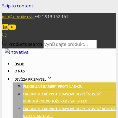
Skip to content
info@inovativa.sk,
+421 919 162 151
Products search
ÚVOD
O NÁS
DIVÍZIA PRIEMYSEL
FLEXIBILNÉ BARIÉRY PROTI NÁRAZU
ERGONOMICKÉ PROTIÚNAVOVÉ BEZPEČNOSTNÉ
MODULÁRNE ROHOŽE RADY SAFE-FLEX
ERGONOMICKÉ PROTIÚNAVOVÉ BEZPEČNOSTNÉ ROHOŽE
RADY STAND-SAFE