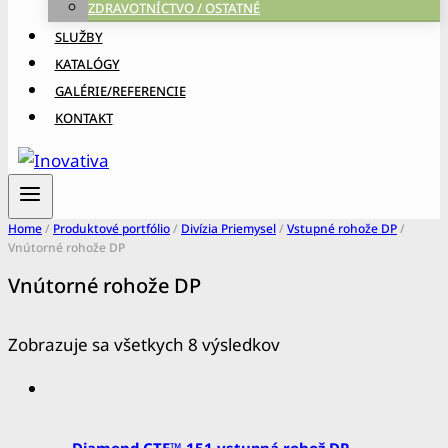
ZDRAVOTNÍCTVO / OSTATNÉ
SLUŽBY
KATALÓGY
GALÉRIE/REFERENCIE
KONTAKT
Home
/
Produktové portfólio
/
Divízia Priemysel
/
Vstupné rohože DP
/
Vnútorné rohože DP
Vnútorné rohože DP
Zobrazuje sa všetkych 8 výsledkov
Diamond CTE™ 151 vstupná rohož DP