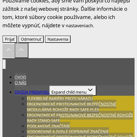
Používame cookies, aby sme vám poskytli čo najlepší
zážitok z našej webovej stránky. Ďalšie informácie o
tom, ktoré súbory cookie používame, alebo ich
môžete vypnúť, nájdete v
nastaveniach
.
Prijať
Odmietnuť
Nastavenia
ÚVOD
O NÁS
DIVÍZIA PRIEMYSEL
Expand child menu
FLEXIBILNÉ BARIÉRY PROTI NÁRAZU
ERGONOMICKÉ PROTIÚNAVOVÉ BEZPEČNOSTNÉ
MODULÁRNE ROHOŽE RADY SAFE-FLEX
ERGONOMICKÉ PROTIÚNAVOVÉ BEZPEČNOSTNÉ ROHOŽE
RADY STAND-SAFE
PODLAHOVÉ ZNAČENIE
VODOROVNÉ A ZVISLÉ DOPRAVNÉ ZNAČENIE