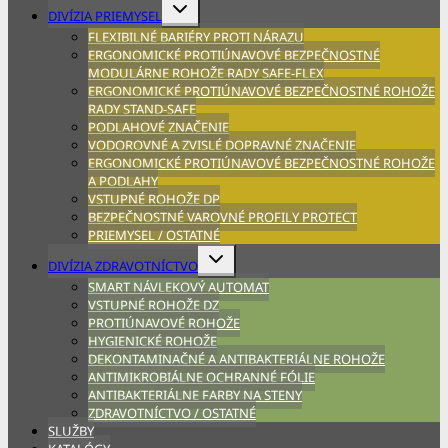
Expand
DIVÍZIA PRIEMYSEL
child
FLEXIBILNÉ BARIÉRY PROTI NÁRAZU
menu
ERGONOMICKÉ PROTIÚNAVOVÉ BEZPEČNOSTNÉ
MODULÁRNE ROHOŽE RADY SAFE-FLEX
ERGONOMICKÉ PROTIÚNAVOVÉ BEZPEČNOSTNÉ ROHOŽE
RADY STAND-SAFE
PODLAHOVÉ ZNAČENIE
VODOROVNÉ A ZVISLÉ DOPRAVNÉ ZNAČENIE
ERGONOMICKÉ PROTIÚNAVOVÉ BEZPEČNOSTNÉ ROHOŽE
A PODLAHY
VSTUPNÉ ROHOŽE DP
BEZPEČNOSTNÉ VAROVNÉ PROFILY PROTECT
PRIEMYSEL / OSTATNÉ
Expand
DIVÍZIA ZDRAVOTNÍCTVO
child
SMART NÁVLEKOVÝ AUTOMAT
menu
VSTUPNÉ ROHOŽE DZ
PROTIÚNAVOVÉ ROHOŽE
HYGIENICKÉ ROHOŽE
DEKONTAMINAČNÉ A ANTIBAKTERIÁLNE ROHOŽE
ANTIMIKROBIÁLNE OCHRANNÉ FÓLIE
ANTIBAKTERIÁLNE FARBY NA STENY
ZDRAVOTNÍCTVO / OSTATNÉ
SLUŽBY