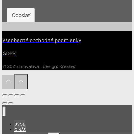
Odoslať
Všeobecné obchodné podmienky
GDPR
© 2026 Inovativa , design: Kreatiw
ÚVOD
O NÁS