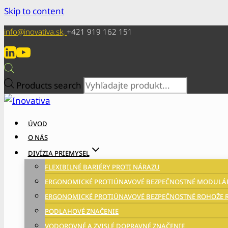
Skip to content
info@inovativa.sk,
+421 919 162 151
Products search
ÚVOD
O NÁS
DIVÍZIA PRIEMYSEL
FLEXIBILNÉ BARIÉRY PROTI NÁRAZU
ERGONOMICKÉ PROTIÚNAVOVÉ BEZPEČNOSTNÉ MODULÁR
ERGONOMICKÉ PROTIÚNAVOVÉ BEZPEČNOSTNÉ ROHOŽE R
PODLAHOVÉ ZNAČENIE
VODOROVNÉ A ZVISLÉ DOPRAVNÉ ZNAČENIE