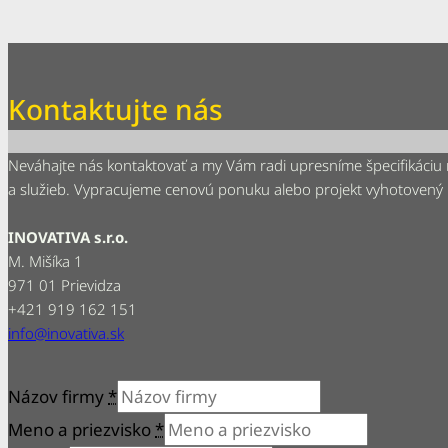
Kontaktujte nás
Neváhajte nás kontaktovať a my Vám radi upresníme špecifikáciu
a služieb. Vypracujeme cenovú ponuku alebo projekt vyhotovený
INOVATIVA s.r.o.
M. Mišíka 1
971 01 Prievidza
+421 919 162 151
info@inovativa.sk
Názov firmy
*
Meno a priezvisko
*