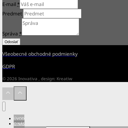
E-mail
*
Predmet
Správa
*
Odoslať
Všeobecné obchodné podmienky
GDPR
© 2026 Inovativa , design: Kreatiw
ÚVOD
O NÁS