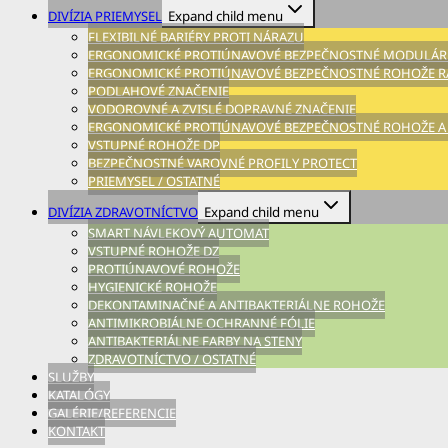
DIVÍZIA PRIEMYSEL
Expand child menu
FLEXIBILNÉ BARIÉRY PROTI NÁRAZU
ERGONOMICKÉ PROTIÚNAVOVÉ BEZPEČNOSTNÉ MODULÁRN
ERGONOMICKÉ PROTIÚNAVOVÉ BEZPEČNOSTNÉ ROHOŽE RA
PODLAHOVÉ ZNAČENIE
VODOROVNÉ A ZVISLÉ DOPRAVNÉ ZNAČENIE
ERGONOMICKÉ PROTIÚNAVOVÉ BEZPEČNOSTNÉ ROHOŽE A
VSTUPNÉ ROHOŽE DP
BEZPEČNOSTNÉ VAROVNÉ PROFILY PROTECT
PRIEMYSEL / OSTATNÉ
DIVÍZIA ZDRAVOTNÍCTVO
Expand child menu
SMART NÁVLEKOVÝ AUTOMAT
VSTUPNÉ ROHOŽE DZ
PROTIÚNAVOVÉ ROHOŽE
HYGIENICKÉ ROHOŽE
DEKONTAMINAČNÉ A ANTIBAKTERIÁLNE ROHOŽE
ANTIMIKROBIÁLNE OCHRANNÉ FÓLIE
ANTIBAKTERIÁLNE FARBY NA STENY
ZDRAVOTNÍCTVO / OSTATNÉ
SLUŽBY
KATALÓGY
GALÉRIE/REFERENCIE
KONTAKT