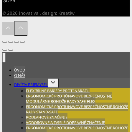
GDPR
© 2026 Inovativa , design: Kreatiw
ÚVOD
O NÁS
Expand
DIVÍZIA PRIEMYSEL
child
FLEXIBILNÉ BARIÉRY PROTI NÁRAZU
menu
ERGONOMICKÉ PROTIÚNAVOVÉ BEZPEČNOSTNÉ
MODULÁRNE ROHOŽE RADY SAFE-FLEX
ERGONOMICKÉ PROTIÚNAVOVÉ BEZPEČNOSTNÉ ROHOŽE
RADY STAND-SAFE
PODLAHOVÉ ZNAČENIE
VODOROVNÉ A ZVISLÉ DOPRAVNÉ ZNAČENIE
ERGONOMICKÉ PROTIÚNAVOVÉ BEZPEČNOSTNÉ ROHOŽE