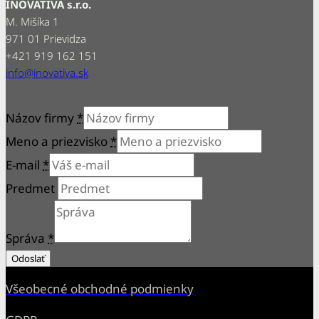
INOVATIVA s.r.o.
M. Mišíka 1
971 01 Prievidza
+421 919 162 151
info@inovativa.sk
Názov firmy
*
Meno a priezvisko
*
E-mail
*
Predmet
Správa
*
Odoslať
Všeobecné obchodné podmienky