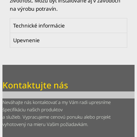
životnosť. Môžu byť inštalované aj v závodoch
na výrobu potravín.
Technické informácie
Upevnenie
Kontaktujte nás
Neváhajte nás kontaktovať a my Vám radi upresníme
špecifikáciu našich produktov
a služieb. Vypracujeme cenovú ponuku alebo projekt
vyhotovený na mieru Vašim požiadavkám.