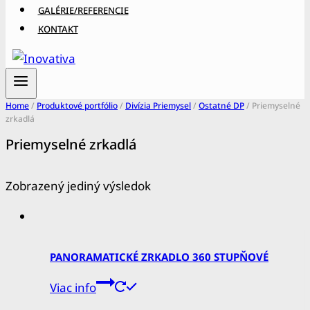
GALÉRIE/REFERENCIE
KONTAKT
Home
/
Produktové portfólio
/
Divízia Priemysel
/
Ostatné DP
/
Priemyselné
zrkadlá
Priemyselné zrkadlá
Zobrazený jediný výsledok
PANORAMATICKÉ ZRKADLO 360 STUPŇOVÉ
Viac info