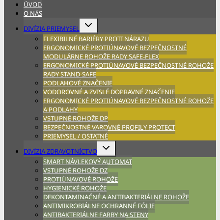
ÚVOD
O NÁS
Expand
DIVÍZIA PRIEMYSEL
child
FLEXIBILNÉ BARIÉRY PROTI NÁRAZU
menu
ERGONOMICKÉ PROTIÚNAVOVÉ BEZPEČNOSTNÉ
MODULÁRNE ROHOŽE RADY SAFE-FLEX
ERGONOMICKÉ PROTIÚNAVOVÉ BEZPEČNOSTNÉ ROHOŽE
RADY STAND-SAFE
PODLAHOVÉ ZNAČENIE
VODOROVNÉ A ZVISLÉ DOPRAVNÉ ZNAČENIE
ERGONOMICKÉ PROTIÚNAVOVÉ BEZPEČNOSTNÉ ROHOŽE
A PODLAHY
VSTUPNÉ ROHOŽE DP
BEZPEČNOSTNÉ VAROVNÉ PROFILY PROTECT
PRIEMYSEL / OSTATNÉ
Expand
DIVÍZIA ZDRAVOTNÍCTVO
child
SMART NÁVLEKOVÝ AUTOMAT
menu
VSTUPNÉ ROHOŽE DZ
PROTIÚNAVOVÉ ROHOŽE
HYGIENICKÉ ROHOŽE
DEKONTAMINAČNÉ A ANTIBAKTERIÁLNE ROHOŽE
ANTIMIKROBIÁLNE OCHRANNÉ FÓLIE
ANTIBAKTERIÁLNE FARBY NA STENY