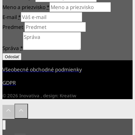
Meno a priezvisko
*
E-mail
*
Predmet
Správa
*
Odoslať
Všeobecné obchodné podmienky
GDPR
© 2026 Inovativa , design: Kreatiw