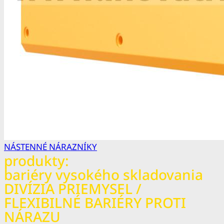
NÁSTENNÉ NÁRAZNÍKY
produkty:
bariéry vysokého skladovania
DIVÍZIA PRIEMYSEL /
FLEXIBILNÉ BARIÉRY PROTI
NÁRAZU