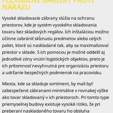
NÁRAZU
Vysoké skladovacie zábrany slúžia na ochranu
priestorov, kde je systém vysokého skladovania
tovaru bez skladových regálov. Ich inštaláciou možno
účinne zabrániť skĺznutiu predmetov alebo celých
paliet, ktoré sú naskladané tak, aby sa maximalizoval
priestor v sklade. S ich pomocou je možné oddeliť aj
jednotlivé zóny vnútri logistických objektov, preto je
ich prítomnosť nevyhnutná pre organizáciu priestoru
a udržanie bezpečných podmienok na pracovisku.
Miesta, kde sa skladuje sortiment, by mali byť
zabezpečené zábranami minimálne v rovnakej výške
ako tovar skladovaný v ich priestoroch. Pri tomto type
priemyselnej budovy existuje vysoké riziko, že pri
preberaní naskladaného tovaru ho obsluha