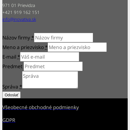
971 01 Prievidza
+421 919 162 151
info@inovativa.sk
Názov firmy
*
Meno a priezvisko
*
E-mail
*
Predmet
Správa
*
Odoslať
Všeobecné obchodné podmienky
GDPR