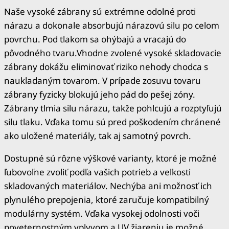
Naše vysoké zábrany sú extrémne odolné proti
nárazu a
dokonale
absorbujú nárazovú silu po celom
povrchu. Pod tlakom sa ohýbajú a vracajú do
pôvodného tvaru.Vhodne zvolené vysoké skladovacie
zábrany dokážu eliminovať riziko nehody chodca s
naukladaným tovarom. V prípade zosuvu tovaru
zábrany fyzicky blokujú jeho pád do pešej zóny.
Zábrany tlmia silu nárazu, takže pohlcujú a rozptyľujú
silu tlaku. Vďaka tomu sú pred poškodením chránené
ako uložené materiály, tak aj samotný povrch.
Dostupné sú rôzne výškové varianty, ktoré je možné
ľubovoľne zvoliť podľa vašich potrieb a veľkosti
skladovaných materiálov. Nechýba ani možnosť ich
plynulého prepojenia, ktoré zaručuje kompatibilný
modulárny systém. Vďaka vysokej odolnosti voči
poveternostným vplyvom a UV žiareniu je možné