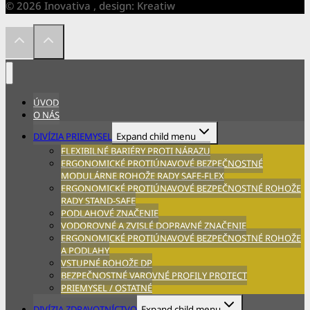
© 2026 Inovativa , design: Kreatiw
ÚVOD
O NÁS
DIVÍZIA PRIEMYSEL
Expand child menu
FLEXIBILNÉ BARIÉRY PROTI NÁRAZU
ERGONOMICKÉ PROTIÚNAVOVÉ BEZPEČNOSTNÉ
MODULÁRNE ROHOŽE RADY SAFE-FLEX
ERGONOMICKÉ PROTIÚNAVOVÉ BEZPEČNOSTNÉ ROHOŽE
RADY STAND-SAFE
PODLAHOVÉ ZNAČENIE
VODOROVNÉ A ZVISLÉ DOPRAVNÉ ZNAČENIE
ERGONOMICKÉ PROTIÚNAVOVÉ BEZPEČNOSTNÉ ROHOŽE
A PODLAHY
VSTUPNÉ ROHOŽE DP
BEZPEČNOSTNÉ VAROVNÉ PROFILY PROTECT
PRIEMYSEL / OSTATNÉ
DIVÍZIA ZDRAVOTNÍCTVO
Expand child menu