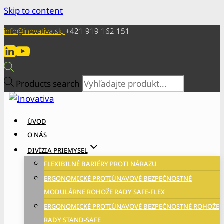
Skip to content
info@inovativa.sk,
+421 919 162 151
Products search
ÚVOD
O NÁS
DIVÍZIA PRIEMYSEL
FLEXIBILNÉ BARIÉRY PROTI NÁRAZU
ERGONOMICKÉ PROTIÚNAVOVÉ BEZPEČNOSTNÉ
MODULÁRNE ROHOŽE RADY SAFE-FLEX
ERGONOMICKÉ PROTIÚNAVOVÉ BEZPEČNOSTNÉ ROHOŽE
RADY STAND-SAFE