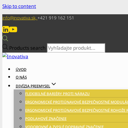
Skip to content
info@inovativa.sk,
+421 919 162 151
Products search
ÚVOD
O NÁS
DIVÍZIA PRIEMYSEL
FLEXIBILNÉ BARIÉRY PROTI NÁRAZU
ERGONOMICKÉ PROTIÚNAVOVÉ BEZPEČNOSTNÉ MODULÁR
ERGONOMICKÉ PROTIÚNAVOVÉ BEZPEČNOSTNÉ ROHOŽE R
PODLAHOVÉ ZNAČENIE
VODOROVNÉ A ZVISLÉ DOPRAVNÉ ZNAČENIE